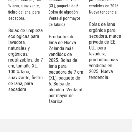
Bolas de lana
B
orgánica para
o
Bolas de limpieza
secadora, marca
d
ecológicas para
Productos de
privada de EE.
Z
lavadora,
lana de Nueva
UU., para
s
naturales y
Zelanda más
lavadora,
a
orgánicas,
vendidos de
productos más
d
reutilizables, de 7
2025. Bolas de
vendidos en
e
cm, tamaño XL,
lana para
2025. Nueva
r
100 % lana,
secadora de 7 cm
tendencia.
suavizante, fieltro
(XL), paquete de
de lana, para
6. Bolsa de
secadora.
algodón. Venta al
por mayor de
fábrica.