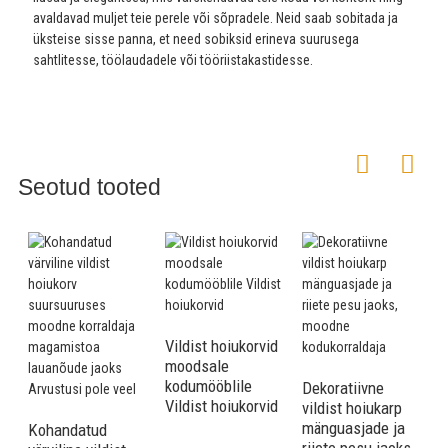
avaldavad muljet teie perele või sõpradele. Neid saab sobitada ja
üksteise sisse panna, et need sobiksid erineva suurusega
sahtlitesse, töölaudadele või tööriistakastidesse.
Seotud tooted
* MITMEKORDNE KASUTUS - Vildist sahtli korraldajaalused sobivad
väga hästi ehete, kosmeetika, kirjatarvete, mobiiltelefonide, kellade,
käsitöö jms hoidmiseks ja korraldamiseks. Need on ka ideaalne
kingitus pidudeks, sünnipäevadeks, sissekolimiseks ja erilisteks
pühadeks.
Vildist hoiukorvid
moodsale
kodumööblile
Dekoratiivne
Vildist hoiukorvid
vildist hoiukarp
2
mänguasjade ja
d
Kohandatud
8 vildist sahtli korraldaja komplekt, vildist hoiukasti laua
riiete pesu jaoks,