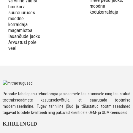
o
värviline vildist
korraldaja
moodne
p
hoiukorv
* VAIKNE JA KRIIMUSKINNITAV DISAIN – Spetsiaalne vildist materjal
kodukorraldaja
k
suursuuruses
võimaldab vildist sahtli korraldajatel liikuda ilma ebameeldivaid
k
moodne
helisid tekitamata nagu metall või plastik. Need on tugevad,
v
korraldaja
vastupidavad, kriimustuskindlad ning mugava tunde ja pika
k
magamistoa
kasutuseaga.
lauanõude jaoks
Arvustusi pole
veel
* RAHULDAV OSTUKOGEMUS – Kui te pole tootega rahul, saate 30
päeva jooksul täieliku raha tagastamise.
Kui teil on toote kohta küsimusi, võtke meiega julgelt ühendust,
Pöörake tähelepanu tehnoloogia ja seadmete täiustamisele ning täiustatud
pakume teile rahuldava lahenduse.
tootmisseadmete kasutuselevõtule, et saavutada tootmise
moderniseerimine. Tugev tehniline jõud ja täiustatud tootmisseadmed
tagavad toodete kvaliteedi ning pakuvad klientidele OEM- ja ODM-teenuseid.
KIIRLINGID