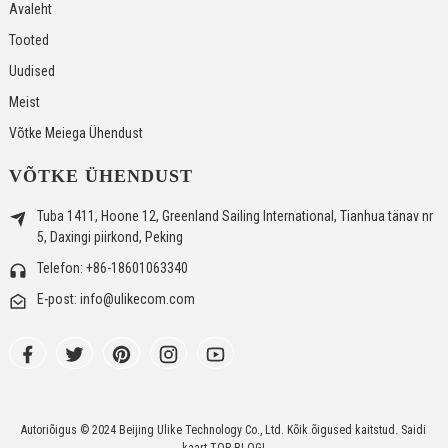
Avaleht
Tooted
Uudised
Meist
Võtke Meiega Ühendust
VÕTKE ÜHENDUST
Tuba 1411, Hoone 12, Greenland Sailing International, Tianhua tänav nr
5, Daxingi piirkond, Peking
Telefon: +86-18601063340
E-post: info@ulikecom.com
Autoriõigus © 2024 Beijing Ulike Technology Co., Ltd. Kõik õigused kaitstud.
Saidi
kaart
TOP BLOGI