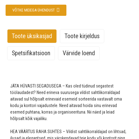
VÕTKE MEIEGA ÜHENDUST
Toote üksikasjad
Toote kirjeldus
Spetsifikatsioon
Värvide loend
Me võime aktsepteerida värvi ja suuruse kohandamist. Kui teil on
Kogus
Toote nimi
Materjal
Paksus
Värv
lemmikvärv, võite meile oma mõtteid jagada.
komplektis
JÄTA HÜVASTI SEGADUSEGA – Kas oled tüdinud segastest
Aitame teil oma ideedest reaalseid tooteid luua ja meil on
töölaudadest? Need erineva suurusega vildist sahtlikorraldajad
Vildist sahtli
professionaalne disainimeeskond, kes saab teile eelnevalt
aitavad sul hõlpsalt erinevaid esemeid sorteerida vastavalt oma
korraldaja
Ühevärviline;
disainijooniseid teha. Allpool on meie värvikaart ja vastuvõetavad
kodu ja kontori vajadustele. Need aitavad hoida sinu erinevad
hoiukast
Kahekordne
viisid logo kohandamiseks:
100%
8-osaline
esemed puhtana, korras ja organiseerituna. Nii näed ja leiad
Kontorilaua
3 mm
värv;
polüestervilt
komplekt
hõlpsalt kõik vajaliku.
korraldaja
Kohandatud
sahtli
tugi
HEA VÄÄRTUS RAHA SUHTES – Vildist sahtlikorraldajad on lihtsad,
vaheseinad
ilusad ja elegantsed, mis värskendavad teie kodu või kontorit ning