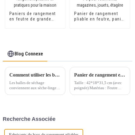
Paniers de rangement
Panier de rangement
en feutre de grande
pliable en feutre, panier
taille avec poignée,
à linge avec poignées
conteneurs de
en cuir PU pour
rangement pliables et
vêtements, magazines,
pratiques pour la
jouets, étagère
maison
Blog Connexe
Comment utiliser les boules de séchage
Panier de rangement en feutre moderne et tendance, nouvelle collection
Les balles de séchage
Taille : 42*18*31,5 cm (avec
conviennent aux sèche-linge à
poignée) Matériau : Feutre
gaz et électriques. N'hésitez pas
Épaisseur : Différentes
à parfumer ou à humidifier les
épaisseurs dans différentes
balles de séchage en laine bien
parties Cloisons internes et
avant de démarrer le cycle.
deux côtés : 9 mm Couche
Placez trois ou quatre balles de
externe et porte-stylo...
Recherche Associée
séchage dans le sèche-linge.
Fabricants de bacs de rangement pliables