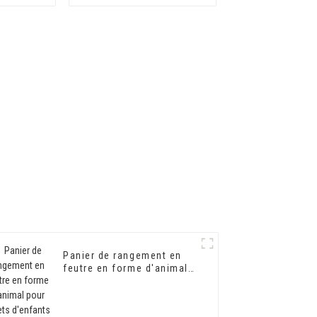
ir pour
qualité OEM DESIGN pour
fants
enfants
Panier de rangement en
feutre en forme d'animal
pour jouets d'enfants