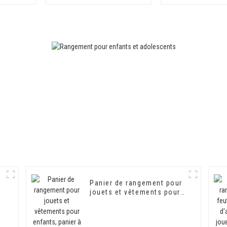
pour chambre d'enfant
fermeture écla
jouets d'en
Panier de rangement pour
jouets et vêtements pour
enfants, panier à linge en
feutre vert pour enfants