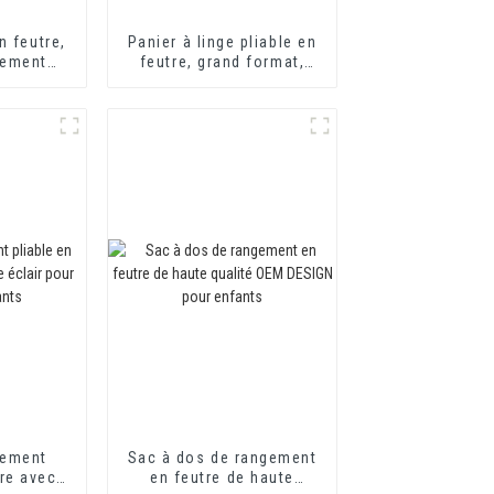
n feutre,
Panier à linge pliable en
gement
feutre, grand format,
nier de
rangement sécurisé pour
 feutre
le linge, rangement pour
é pour
jouets et vêtements
nfant
d'enfants, OEM
gement
Sac à dos de rangement
tre avec
en feutre de haute