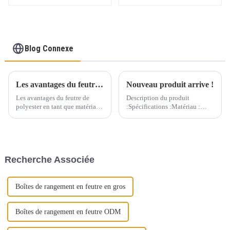
en cuir PU pour
vêtements, magazines,
jouets, étagère
Blog Connexe
Les avantages du feutre de polyester comme matériau polyvalent
Nouveau produit arrive !
Les avantages du feutre de
Description du produit
polyester en tant que matériau
:Spécifications :Matériau :
polyvalent Le feutre de
feutre de haute qualitéCouleur
polyester est un matériau très
: gris clair/gris
apprécié dans de nombreuses
foncé/personnaliséTaille : 40
industries en raison de ses
cm x 28 cm x 26 cm/15,7″(L) x
propriétés exceptionnelles et
11,0″(L) x 10,2″(H)Épaisseur :
Recherche Associée
de ses nombreuses
3 mm/0,12″Scène d'application
applications...
:...
Boîtes de rangement en feutre en gros
Boîtes de rangement en feutre ODM