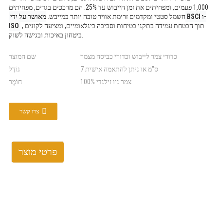
1,000 פעמים, ומפחיתים את זמן הייבוש עד 25%. הם מרככים בגדים, מפחיתים
חשמל סטטי ומקדמים זרימת אוויר טובה יותר במייבש.
מאושר על ידי BSCI ו-
, תוך הבטחת עמידה בתקני בטיחות וסביבה בינלאומיים, ומציעה לקונים
ISO
ביטחון באיכות ובגישה לשוק.
כדורי צמר לייבוש וכדורי כביסה מצמר
שם המוצר
7 ס"מ או ניתן להתאמה אישית
גוֹדֶל
100% צמר ניו זילנדי
חוֹמֶר
צרו קשר
פרטי מוצר