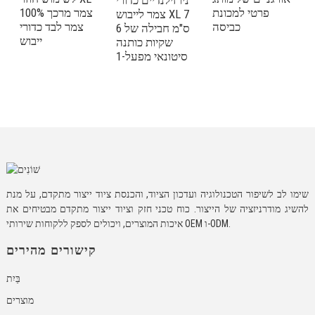
ניו זילנדיים כדורי
ד
פרטי למכונת
100% צמר מרכך
צמר לייבוש XL 7
ר
כביסה
צמר לבד כדורי
ס"מ חבילה של 6
י
ייבוש
שקיות כותנה
ש
סיטונאי מפעל-1
ד
שימו לב לשיפור הטכנולוגיה ועדכון הציוד, והכנסת ציוד ייצור מתקדם, על מנת
להשיג מודרניזציה של הייצור. כוח טכני חזק וציוד ייצור מתקדם מבטיחים את
איכות המוצרים, ויכולים לספק ללקוחות שירותי OEM ו-ODM.
קישורים מהירים
בַּיִת
מוצרים