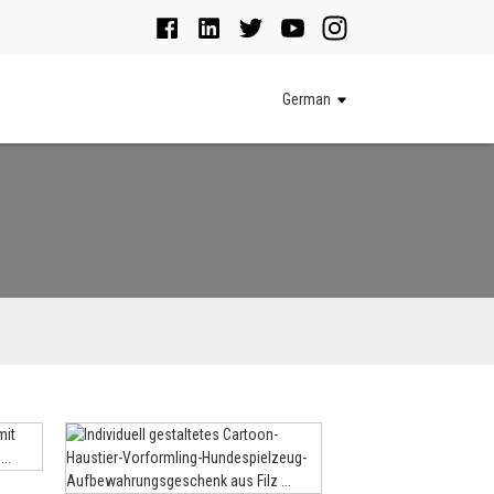
s
German