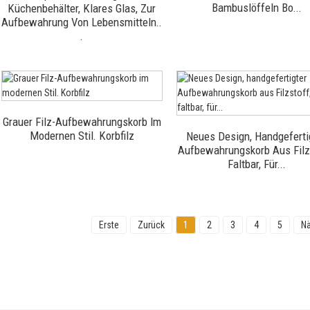
Bambuslöffeln Bo...
Küchenbehälter, Klares Glas, Zur
Aufbewahrung Von Lebensmitteln..​
.
Grauer Filz-Aufbewahrungskorb Im
Modernen Stil. Korbfilz
Neues Design, Handgeferti
Aufbewahrungskorb Aus Filz
Faltbar, Für...
Erste
Zurück
1
2
3
4
5
Nä