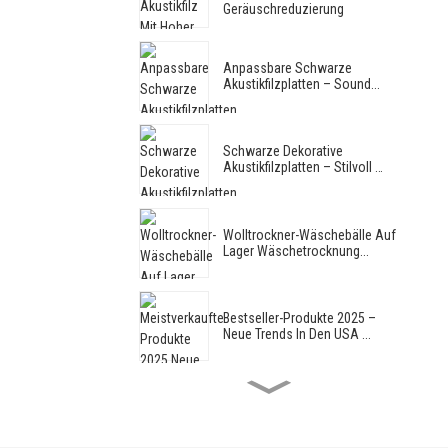
Geräuschreduzierung
Anpassbare Schwarze
Akustikfilzplatten – Sound...
Schwarze Dekorative
Akustikfilzplatten – Stilvoll …
Wolltrockner-Wäschebälle Auf
Lager Wäschetrocknung...
Bestseller-Produkte 2025 –
Neue Trends In Den USA ...
Neuankömmlinge 2025,
Topseller, Trend, Neuseeland,
W...