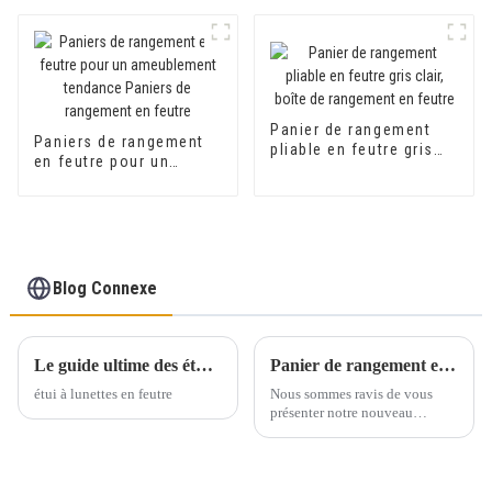
rangement du linge
collection, pour la
rangement du linge
maison
Panier de rangement
Paniers de rangement
pliable en feutre gris
en feutre pour un
clair, boîte de
ameublement tendance
rangement en feutre
Paniers de rangement
en feutre
Blog Connexe
Le guide ultime des étuis à lunettes en feutre polyester : résistants aux rayures, légers et durables
Panier de rangement en mélange de coton et de feutre
étui à lunettes en feutre
Nous sommes ravis de vous
présenter notre nouveau
rangement en feutre jointé en
coton !