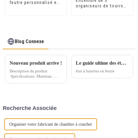
Ensemble de 3
feutre personnalisé en
organiseurs de tiroirs
gros, 5 pièces, bac de
en feutre de forme
rangement en feutre,
ronde, organisateur de
organisateur de bureau
bureau, panier de
rangement en feutre
Blog Connexe
Nouveau produit arrive !
Le guide ultime des étuis à lunettes en feutre polyester : résistants aux rayures, légers et durables
Description du produit
étui à lunettes en feutre
:Spécifications :Matériau :
feutre de haute qualitéCouleur
: gris clair/gris
foncé/personnaliséTaille : 40
cm x 28 cm x 26 cm/15,7″(L) x
11,0″(L) x 10,2″(H)Épaisseur :
Recherche Associée
3 mm/0,12″Scène d'application
:...
Organiser votre fabricant de chambre à coucher