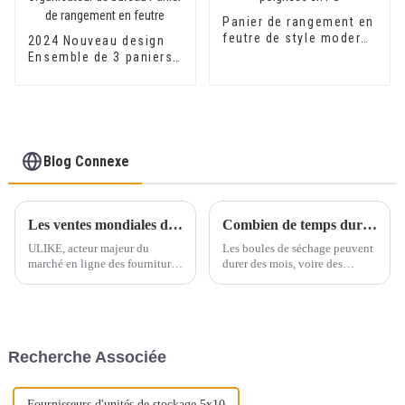
Panier de rangement en
feutre de style moderne
2024 Nouveau design
avec poignées en PU
Ensemble de 3 paniers
en feutre Organisateur
de tiroir Organisateur
de bureau Panier de
rangement en feutre
Blog Connexe
Les ventes mondiales de produits pour la maison et le jardinage maintiendront une croissance régulière à l'avenir
Combien de temps durent les boules de séchage ?
ULIKE, acteur majeur du
Les boules de séchage peuvent
marché en ligne des fournitures
durer des mois, voire des
pour la maison et le jardin,
années. Elles durent
comprend l'évolution des
généralement mille lavages
préférences des consommateurs
avant de devoir être
et la demande croissante de
remplacées. Les boules de
modes de vie durables et
séchage en caoutchouc ou en
Recherche Associée
respectueux de la nature.
plastique ont une durée de vie
plus courte que celles en laine
ou…
Fournisseurs d'unités de stockage 5x10