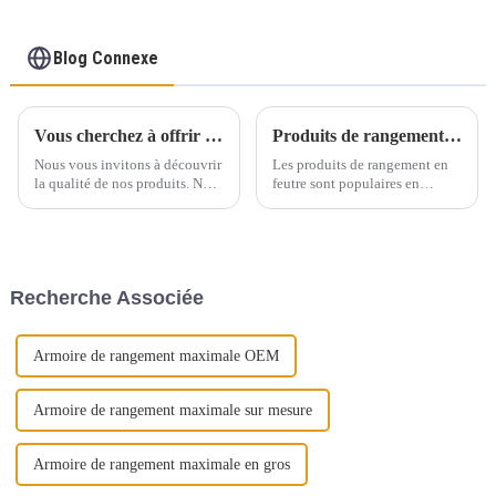
feutre avec poignée en
PU
Blog Connexe
Vous cherchez à offrir une expérience engageante et éducative aux tout-petits ?
Produits de rangement en feutre respectueux de l'environnement et esthétiques
Nous vous invitons à découvrir
Les produits de rangement en
la qualité de nos produits. Nous
feutre sont populaires en
proposons des échantillons au
Europe et aux États-Unis, et ils
prix de 10 $ par pièce, frais de
sont à la fois respectueux de
port inclus. De plus, les frais
l'environnement et beaux.
d'échantillon sont
Récemment, les produits de
remboursables pour toute
rangement en feutre ont
Recherche Associée
commande groupée.
déclenché une nouvelle
tendance pour la maison en
Europe...
Armoire de rangement maximale OEM
Armoire de rangement maximale sur mesure
Armoire de rangement maximale en gros