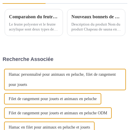
Comparaison du feutre polyester et du feutre acrylique : principales différences
Nouveaux bonnets de sauna ! Bonnets de sauna lavables en tissu éponge, bonnets de séchage unisexes
Le feutre polyester et le feutre
Description du produit Nom du
acrylique sont deux types de
produit Chapeau de sauna en
feutres fabriqués à partir de
serviette éponge / chapeau de
matériaux différents, chacun
sauna de bain de chaleur
ayant des propriétés et des
japonais Matériau serviette (40
utilisations distinctes. Voici les
% lin, 60 % coton) Couleur ...
principales différences :
Recherche Associée
Matériau : feutre polyester :
fabriqué à partir de p...
Hamac personnalisé pour animaux en peluche, filet de rangement
pour jouets
Filet de rangement pour jouets et animaux en peluche
Filet de rangement pour jouets et animaux en peluche ODM
Hamac en filet pour animaux en peluche et jouets