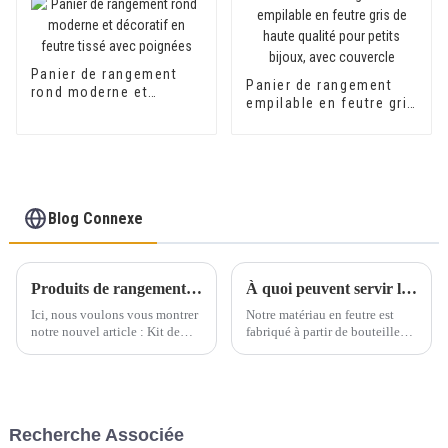
coucher. Aucun avis
pour le moment.
Panier de rangement
Panier de rangement
rond moderne et
empilable en feutre gris
décoratif en feutre
de haute qualité pour
tissé avec poignées
petits bijoux, avec
couvercle
Blog Connexe
Produits de rangement en feutre respectueux de l'environnement et esthétiques
À quoi peuvent servir les matériaux en feutre ?
Ici, nous voulons vous montrer
Notre matériau en feutre est
notre nouvel article : Kit de
fabriqué à partir de bouteilles
feutrage à l'aiguille - 40 laines
en plastique recyclées, il est
à feutrer à l'aiguille de couleurs
écologique et peut être recyclé.
arc-en-ciel assorties - Le kit de
démarrage de feutrage compact
comprend tout ce dont vous
Recherche Associée
avez besoin pour n...