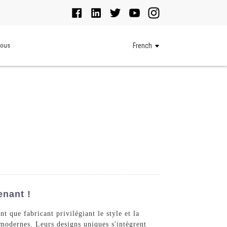
Nous
French
enant !
t que fabricant privilégiant le style et la
 modernes. Leurs designs uniques s'intègrent