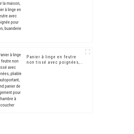
maison, panier à linge en
feutre avec poignée pour
salon, buanderie
Panier à linge en feutre
non tissé avec poignées,
pliable et autoportant,
grand panier de
rangement pour chambre
à coucher