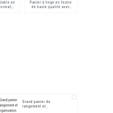
liable en
Panier à linge en feutre
format,
de haute qualité avec
risé pour
poignées pour panier à
ment pour
linge
tements
 OEM
Grand panier de
rangement et
d'organisation pour la