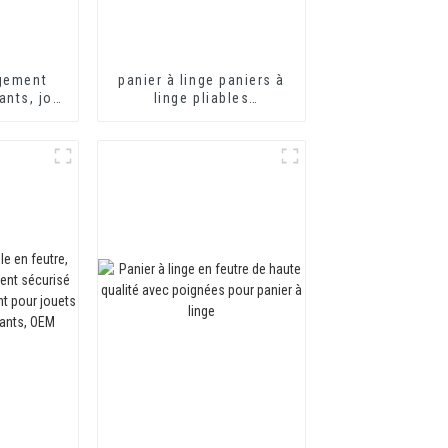
ngement
panier à linge paniers à
ants, joli
linge pliables
ement en
organisation du
ouets,
rangement du linge
 animé,
rangement du linge
pour bébé