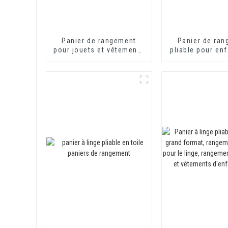
Panier de rangement
Panier de ra
pour jouets et vêtements
pliable pour enf
pour enfants, panier à
panier de rang
linge en feutre vert pour
feutre pour j
enfants
design dessin
panier cadeau 