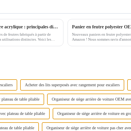
Comparaison du feutre polyester et du feutre acrylique : principales différences
Panier en feutre polyester
s de feutres fabriqués à partir de
Nouveaux paniers en feutre polyeste
utilisations distinctes. Voici les
Amazon ! Nous sommes ravis d'annonce
briqué à partir de p...
en feutre polyester OEM/ODM de ha
scaliers
Acheter des lits superposés avec rangement pour escaliers
 plateau de table pliable
Organiseur de siège arrière de voiture OEM avec
vec plateau de table pliable
Organiseur de siège arrière de voiture en gro
teau de table pliable
Organiseur de siège arrière de voiture pas cher ave