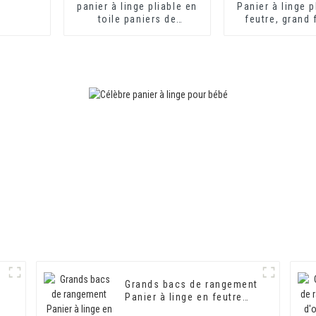
panier à linge pliable en
Panier à linge p
toile paniers de
feutre, grand 
rangement
rangement sécu
le linge, range
jouets et vê
d'enfants,
Grands bacs de rangement
Panier à linge en feutre
Panier à linge en feutre