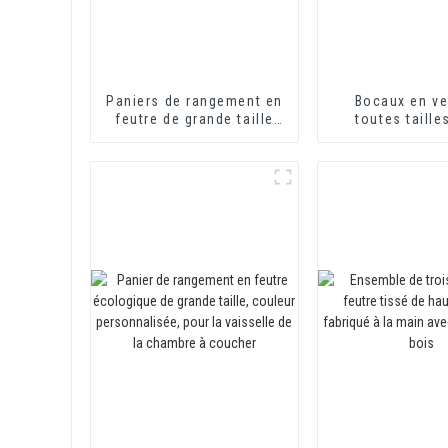
Paniers de rangement en
Bocaux en ve
feutre de grande taille
toutes taille
avec poignée,
couvercles en 
conteneurs de
cuillères en 
rangement pliables et
Boîtes en v
pratiques pour la maison
borosilicaté
contenir des g
café et des h
Conteneurs de 