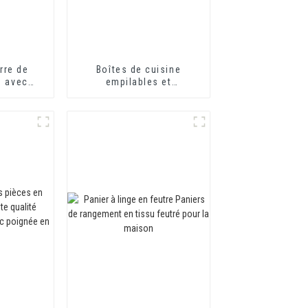
rre de
Boîtes de cuisine
s avec
empilables et
bambou et
hermétiques, bocaux de
bambou.
conservation en verre
erre
transparent avec
 pour
couvercle hermétique en
rains de
bambou
erbes.
stockage