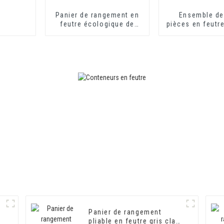
Panier de rangement en
Ensemble de
feutre écologique de
pièces en feutre
grande taille, couleur
haute qualité f
personnalisée, pour la
la main avec p
vaisselle de la chambre
bois
à coucher
Panier de rangement
pliable en feutre gris clair,