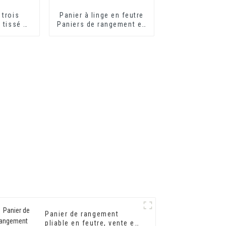
 trois
Panier à linge en feutre
 tissé de
Paniers de rangement en
abriqué à
tissu feutré pour la
oignée en
maison
Panier de rangement
pliable en feutre, vente en