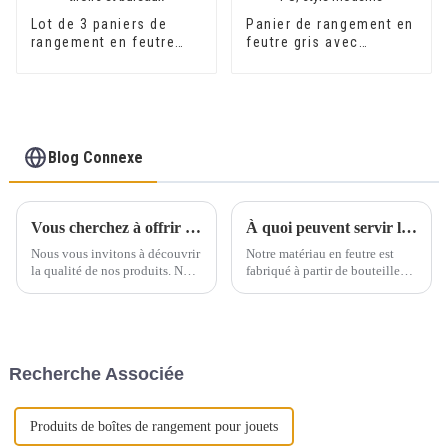
Lot de 3 paniers de
Panier de rangement en
rangement en feutre
feutre gris avec
pour tiroirs et bureaux
poignée en PU, style
moderne
Blog Connexe
Vous cherchez à offrir une expérience engageante et éducative aux tout-petits ?
À quoi peuvent servir les matériaux en feutre ?
Nous vous invitons à découvrir
Notre matériau en feutre est
la qualité de nos produits. Nous
fabriqué à partir de bouteilles
proposons des échantillons au
en plastique recyclées, il est
prix de 10 $ par pièce, frais de
écologique et peut être recyclé.
port inclus. De plus, les frais
d'échantillon sont
remboursables pour toute
Recherche Associée
commande groupée.
Produits de boîtes de rangement pour jouets