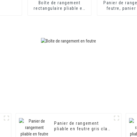
Boîte de rangement
Panier de rang
rectangulaire pliable en
feutre, panier
feutre durable avec
pliable et prat
boutons
poignées de t
pour bureau et
à couch
Panier de rangement
pliable en feutre gris clair,
boîte de rangement en