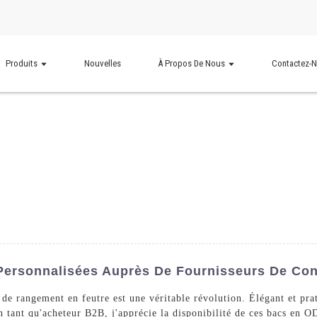
Produits
Nouvelles
À Propos De Nous
Contactez-
ersonnalisées Auprès De Fournisseurs De Conf
 de rangement en feutre est une véritable révolution. Élégant et pra
tant qu'acheteur B2B, j'apprécie la disponibilité de ces bacs en O