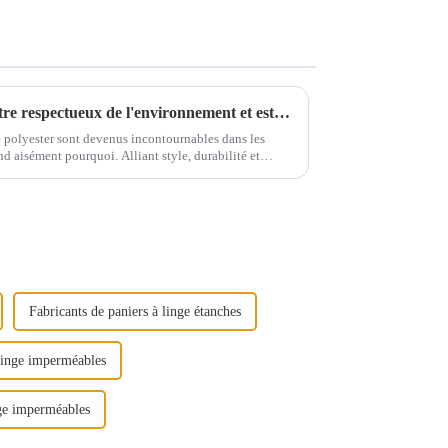
Produits de rangement en feutre respectueux de l'environnement et esthétiques-1
e polyester sont devenus incontournables dans les
d aisément pourquoi. Alliant style, durabilité et
ers…
Fabricants de paniers à linge étanches
 linge imperméables
inge imperméables