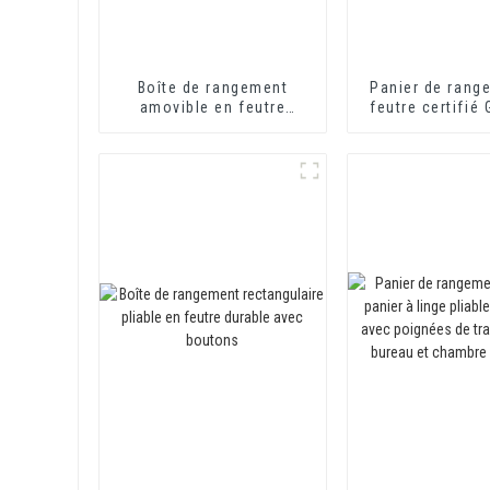
Boîte de rangement
Panier de rang
amovible en feutre
feutre certifié
d'alligator Sac de
de rangement e
rangement pour jouets
avec poignée, 
d'enfants de dessin
rangement en
animé Boîte de
rangement amovible en
feutre