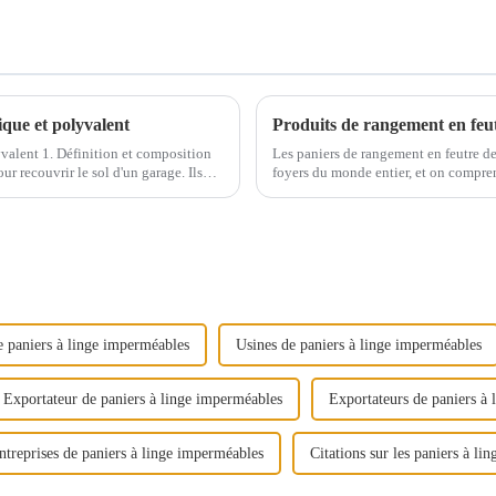
ique et polyvalent
yvalent 1. Définition et composition
Les paniers de rangement en feutre d
ur recouvrir le sol d'un garage. Ils
foyers du monde entier, et on compren
respect de l'environnement, ces pani
e paniers à linge imperméables
Usines de paniers à linge imperméables
Exportateur de paniers à linge imperméables
Exportateurs de paniers à
ntreprises de paniers à linge imperméables
Citations sur les paniers à l