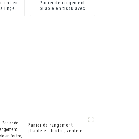
ement en
Panier de rangement
 à linge
pliable en tissu avec
ique avec
poignée pour jouets en
ransport
tissu, idéal pour la
 chambre
chambre, la salle de jeux
er
ou le bureau.
Panier de rangement
pliable en feutre, vente en
gros