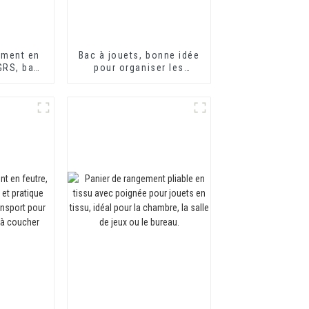
ement en
Bac à jouets, bonne idée
 GRS, bac
pour organiser les
n paille
jouets des animaux de
boîte de
compagnie, boîte à
 feutre
jouets ronde en feutre
de coton pour chien,
panier de rangement
avec poignée