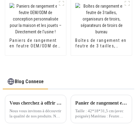
avec de jolis motifs
pour festival
pour enfants
Organisateur pliable
comme boîte à jouets
Paniers de rangement
Boîtes de rangement en
en feutre OEM/ODM de
feutre de 3 tailles,
conception
organiseurs de tiroirs,
personnalisée pour la
séparateurs de tiroirs
maison et les jouets –
de bureau
Directement de l'usine !
Blog Connexe
Vous cherchez à offrir une expérience engageante et éducative aux tout-petits ?
Panier de rangement en feutre moderne et tendance, nouvelle collection
Nous vous invitons à découvrir
Taille : 42*18*31,5 cm (avec
la qualité de nos produits. Nous
poignée) Matériau : Feutre
proposons des échantillons au
Épaisseur : Différentes
prix de 10 $ par pièce, frais de
épaisseurs dans différentes
port inclus. De plus, les frais
parties Cloisons internes et
d'échantillon sont
deux côtés : 9 mm Couche