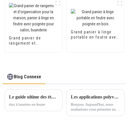
linge en feutre Panier à
linge en feutre
Grand panier à linge
portable en feutre avec
Grand panier de
poignée en bois
rangement et
d'organisation pour la
maison, panier à linge
en feutre avec poignée
pour salon, buanderie
Blog Connexe
Le guide ultime des étuis à lunettes en feutre polyester : résistants aux rayures, légers et durables
Les applications polyvalentes du feutre de polyester stimulent la croissance de l'industrie
étui à lunettes en feutre
Bonjour. Aujourd'hui, nous
souhaitons vous présenter notre
nouvel article : la couverture
en tricot épais. Elle est
fabriquée en chenille, un
matériau réputé pour être le