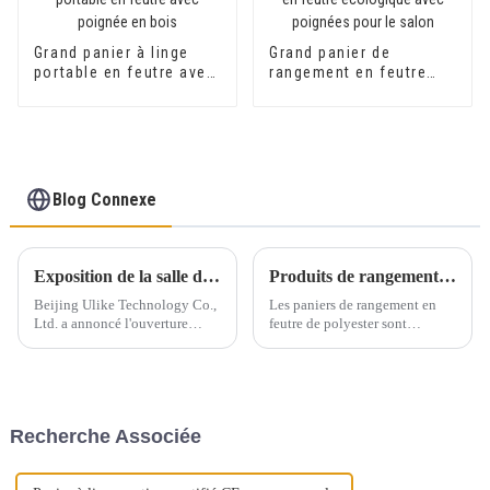
Grand panier à linge
Grand panier de
portable en feutre avec
rangement en feutre
poignée en bois
écologique avec
poignées pour le salon
Blog Connexe
Exposition de la salle d'échantillons Ulike de Pékin !
Produits de rangement en feutre respectueux de l'environnement et esthétiques-1
Beijing Ulike Technology Co.,
Les paniers de rangement en
Ltd. a annoncé l'ouverture
feutre de polyester sont
d'une salle d'échantillons
devenus incontournables dans
permettant aux clients de
les foyers du monde entier, et
découvrir et d'inspecter divers
on comprend aisément
échantillons en stock. Notre
pourquoi. Alliant style,
entreprise souhaite offrir à ses
durabilité et respect de
Recherche Associée
clients une expérience
l'environnement, ces paniers…
pratique…