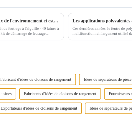
Produits de rangement en feutre respectueux de l'environnement et esthétiques
 de feutrage à l'aiguille - 40 laines à
Ces dernières années, le feutre de po
Le kit de démarrage de feutrage
multifonctionnel, largement utilisé da
n...
exceptionnelles. Il joue non seulement
textiles, mais aussi dans la fabricatio
Fabricant d'idées de cloisons de rangement
Idées de séparateurs de pièc
 usines
Fabricants d'idées de cloisons de rangement
Fournisseurs 
Exportateurs d'idées de cloisons de rangement
Idées de séparateurs de p