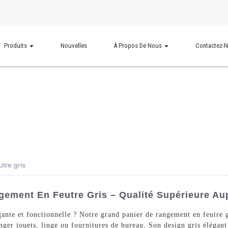
Produits
Nouvelles
À Propos De Nous
Contactez-
tre gris
ement En Feutre Gris – Qualité Supérieure Au
ante et fonctionnelle ? Notre grand panier de rangement en feutre g
ranger jouets, linge ou fournitures de bureau. Son design gris éléga