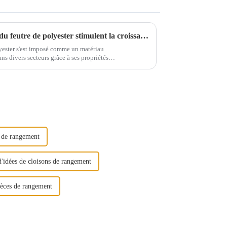
Les applications polyvalentes du feutre de polyester stimulent la croissance de l'industrie
lyester s'est imposé comme un matériau
ns divers secteurs grâce à ses propriétés
 un rôle essentiel dans la fabrication de produits
n de produits textiles.
e de rangement
d'idées de cloisons de rangement
ièces de rangement