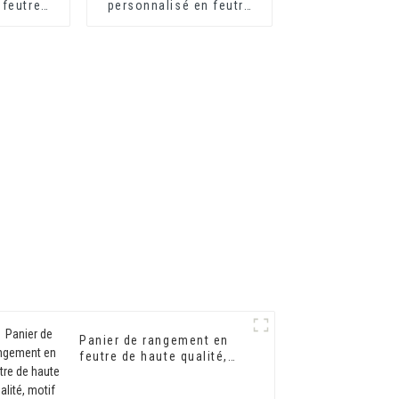
 feutre
personnalisé en feutre
ollection,
écologique polyester
ison
Bsci rpet gris clair, boîte
cubique pour étagère
Panier de rangement en
feutre de haute qualité,
motif animal de dessin
animé, grande capacité,