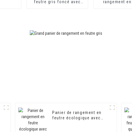
feutre gris foncé avec
rangement en
différentes tailles pour
gris, nouvelle c
panier de rangement en
pour la ma
tissu et en feutre
Panier de rangement en
feutre écologique avec
panier de rangement en
feutre de grande capacité