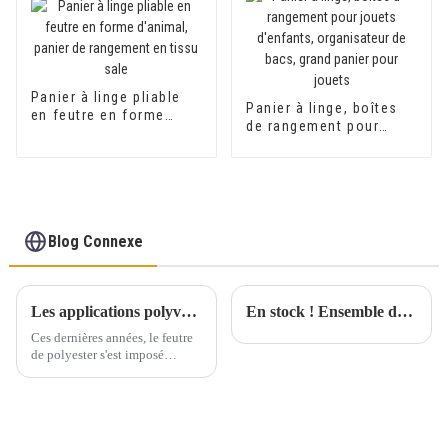
coucher
Panier à linge pliable
Panier à linge, boîtes
en feutre en forme
de rangement pour
d'animal, panier de
jouets d'enfants,
rangement en tissu
organisateur de bacs,
sale
grand panier pour
jouets
Blog Connexe
Les applications polyvalentes du feutre de polyester stimulent la croissance de l'industrie
En stock ! Ensemble de sauna en feutre polyester blanc et gris, gants, chaussons, coussins (lot de 5 pièces)
Ces dernières années, le feutre
de polyester s'est imposé
comme un matériau
multifonctionnel, largement
utilisé dans divers secteurs
grâce à ses propriétés
exceptionnelles. Il joue non