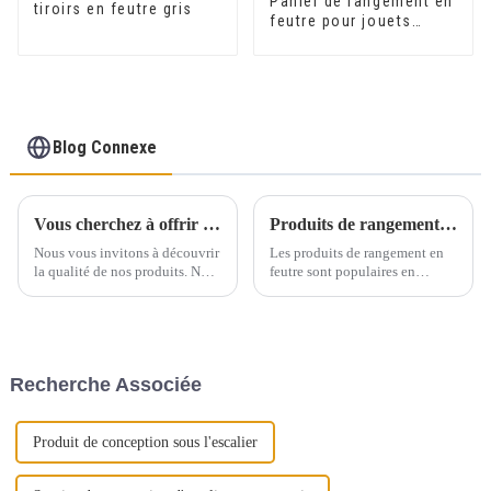
Panier de rangement en
tiroirs en feutre gris
feutre pour jouets
d'enfants, licorne,
fourniture d'usine
Blog Connexe
Vous cherchez à offrir une expérience engageante et éducative aux tout-petits ?
Produits de rangement en feutre respectueux de l'environnement et esthétiques
Nous vous invitons à découvrir
Les produits de rangement en
la qualité de nos produits. Nous
feutre sont populaires en
proposons des échantillons au
Europe et aux États-Unis, et ils
prix de 10 $ par pièce, frais de
sont à la fois respectueux de
port inclus. De plus, les frais
l'environnement et beaux.
d'échantillon sont
Récemment, les produits de
remboursables pour toute
rangement en feutre ont
Recherche Associée
commande groupée.
déclenché une nouvelle
tendance pour la maison en
Europe...
Produit de conception sous l'escalier