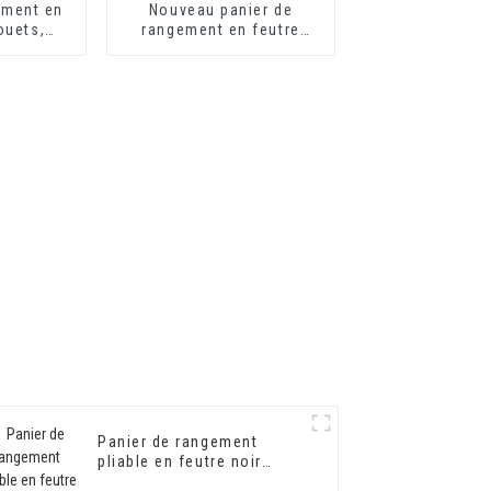
ement en
Nouveau panier de
ouets,
rangement en feutre
, motif
blanc avec poignées
ur salon
pour la maison
Panier de rangement
pliable en feutre noir
certifié BSCI pour jouets