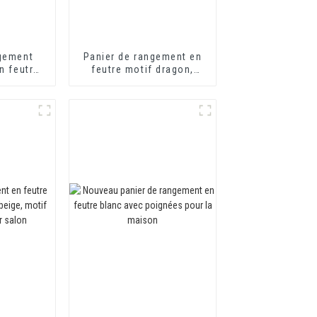
ngement
Panier de rangement en
n feutre
feutre motif dragon,
 en bois
nouvelle collection