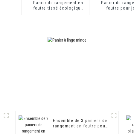
Panier de rangement en
Panier de rang
feutre tissé écologique
feutre pour j
avec poignées en bois,
couleur beige
panier de rangement
laser creux, po
pour jouets
Ensemble de 3 paniers de
rangement en feutre pour
tiroirs et bureaux