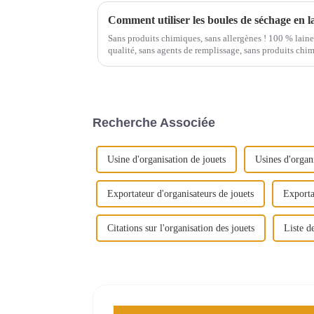
Comment utiliser les boules de séchage en l
Sans produits chimiques, sans allergènes ! 100 % lain
qualité, sans agents de remplissage, sans produits chim
Nos balles de séchage en laine bio prennent soin de vo
sûre et respectueuse de l'environnement, avec amour !
Recherche Associée
Usine d'organisation de jouets
Usines d'organ
Exportateur d'organisateurs de jouets
Exporta
Citations sur l'organisation des jouets
Liste d