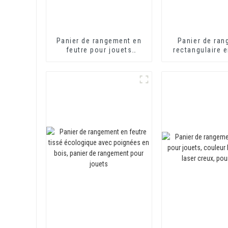
Panier de rangement en
Panier de ra
feutre pour jouets
rectangulaire e
d'enfants, panier à linge
avec poignées
pliable pour bébé, panier
décoratif en feutre avec
poignée en PU