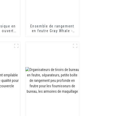
sique en
Ensemble de rangement
 ouvert,
en feutre Gray Whale -
our
Deux petits rangements
du bureau
ambre