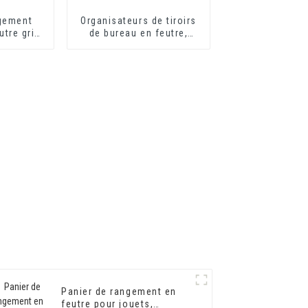
ngement
Organisateurs de tiroirs
utre gris
de bureau en feutre,
té pour
séparateurs, petite boîte
, avec
de rangement peu
le
profonde en feutre pour
les fournisseurs de
bureau, les armoires de
maquillage
Panier de rangement en
feutre pour jouets,