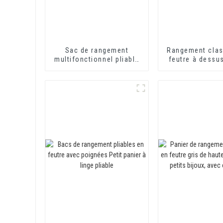
Sac de rangement
Rangement clas
multifonctionnel pliable
feutre à dessus
en feutre pour salon
parfait p
l'organisation 
et de la ch