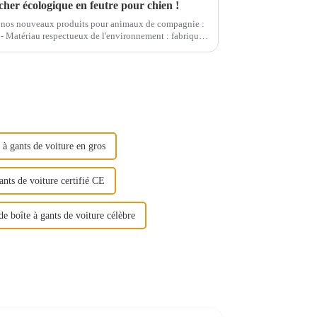
her écologique en feutre pour chien !
r nos nouveaux produits pour animaux de compagnie :
 - Matériau respectueux de l'environnement : fabriqué
ent, non toxique et inoffensif, doux pour les dents du
 à gants de voiture en gros
ants de voiture certifié CE
de boîte à gants de voiture célèbre