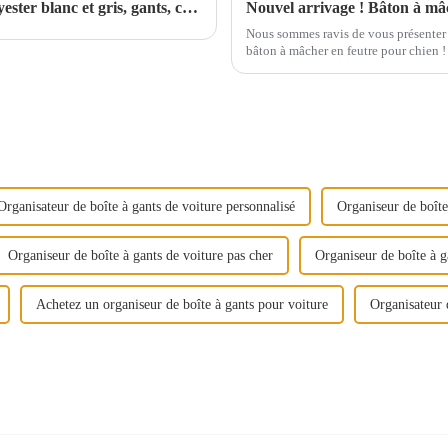
En stock ! Ensemble de sauna en feutre polyester blanc et gris, gants, chaussons, coussins (lot de 5 pièces)
Nouvel arrivage ! Bâton à mâc
Nous sommes ravis de vous présente
bâton à mâcher en feutre pour chien !
en feutre respectueux de l'environnem
chien. - Guérir...
Organisateur de boîte à gants de voiture personnalisé
Organiseur de boîte
Organiseur de boîte à gants de voiture pas cher
Organiseur de boîte à g
Achetez un organiseur de boîte à gants pour voiture
Organisateur 