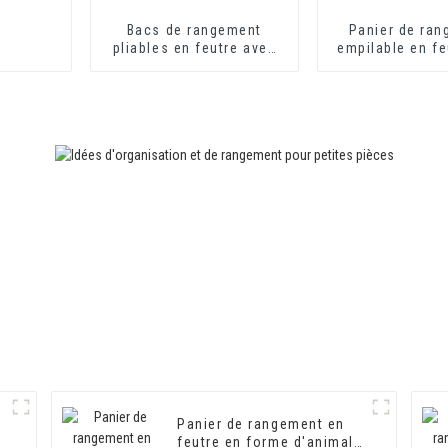
Bacs de rangement
Panier de ra
pliables en feutre avec
empilable en fe
poignées Petit panier à
de haute quali
linge pliable
petits bijoux
couverc
Panier de rangement en
feutre en forme d'animal