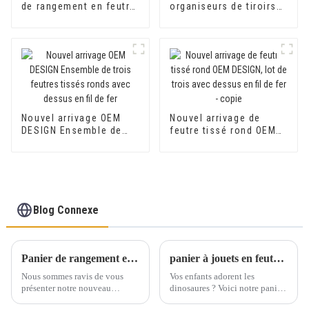
de rangement en feutre
organiseurs de tiroirs
pour la maison, grands
en feutre de forme
cubes ronds avec
ronde, organisateur de
poignées, étagères en
bureau, panier de
feutre, bacs de
rangement en feutre
rangement
Nouvel arrivage OEM
Nouvel arrivage de
DESIGN Ensemble de
feutre tissé rond OEM
trois feutres tissés
DESIGN, lot de trois
ronds avec dessus en
avec dessus en fil de
fil de fer
fer - copie
Blog Connexe
Panier de rangement en mélange de coton et de feutre
panier à jouets en feutre --- Rolking Felt Wency
Nous sommes ravis de vous
Vos enfants adorent les
présenter notre nouveau
dinosaures ? Voici notre panier
rangement en feutre jointé en
à linge dinosaure ; je suis sûr