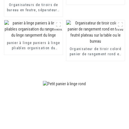
Grands bacs de rangement
Organisateurs de tiroirs de
Panier à linge en feutre Panier
bureau en feutre, séparateurs,
à linge en feutre
petite boîte de rangement peu
profonde en feutre pour les
fournisseurs de bureau, les
armoires de maquillage
panier à linge paniers à linge
pliables organisation du
Organisateur de tiroir coloré
rangement du linge
panier de rangement rond en
rangement du linge
tissu feutré plateau sur la
table ou le bureau