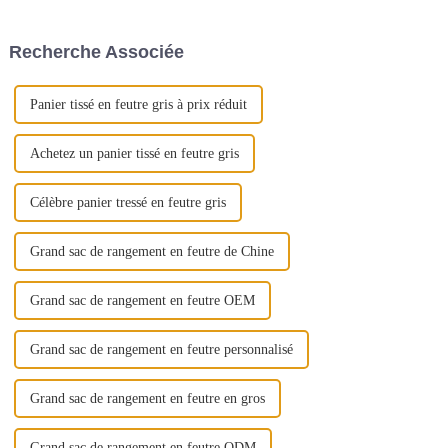
cm x 28 cm x 26 cm/15,7″(L) x
deux côtés : 9 mm Couche
11,0″(L) x 10,2″(H)Épaisseur :
externe et porte-stylo...
Recherche Associée
3 mm/0,12″Scène d'application
:...
Panier tissé en feutre gris à prix réduit
Achetez un panier tissé en feutre gris
Célèbre panier tressé en feutre gris
Grand sac de rangement en feutre de Chine
Grand sac de rangement en feutre OEM
Grand sac de rangement en feutre personnalisé
Grand sac de rangement en feutre en gros
Grand sac de rangement en feutre ODM