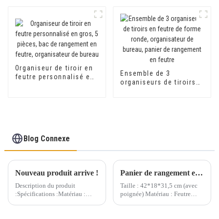
rangement en feutre,
panier de rangement
pour bureau en feutre
Organiseur de tiroir en
Ensemble de 3
feutre personnalisé en
organiseurs de tiroirs
gros, 5 pièces, bac de
en feutre de forme
rangement en feutre,
ronde, organisateur de
organisateur de bureau
bureau, panier de
rangement en feutre
Blog Connexe
Nouveau produit arrive !
Panier de rangement en feutre moderne et tendance, nouvelle collection
Description du produit
Taille : 42*18*31,5 cm (avec
:Spécifications :Matériau :
poignée) Matériau : Feutre
feutre de haute qualitéCouleur
Épaisseur : Différentes
: gris clair/gris
épaisseurs dans différentes
foncé/personnaliséTaille : 40
parties Cloisons internes et