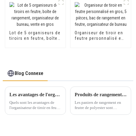
Lot de 5 organiseurs de
Organiseur de tiroir en
tiroirs en feutre, boîte
feutre personnalisé en
de rangement,
gros, 5 pièces, bac de
organisateur de bureau,
rangement en feutre,
vente en gros
organisateur de bureau
Blog Connexe
Les avantages de l'organisateur de tiroir en feutre
Produits de rangement en feutre respectueux de l'environnement et esthétiques-1
Quels sont les avantages de
Les paniers de rangement en
l'organisateur de tiroir en feutre
feutre de polyester sont
?
devenus incontournables dans
les foyers du monde entier, et
on comprend aisément
pourquoi. Alliant style,
durabilité et respect de