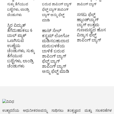
ಸಗಟು ಫೆಲ್ಟ್
ಹ್ಯಾಂಡ್‌ಬ್ಯಾಗ್
ಬ್ಯಾಗ್ ಉತ್ತಮ
ಸ್ಥಿರ ವಿದ್ಯುತ್
ಗುಣಮಟ್ಟದ ಹೊಸ
ತೆಗೆದುಹಾಕಲು 6
ಟ
ಹಾಟ್ ಸೇಲ್
ವಿನ್ಯಾಸ ಫೆಲ್ಟ್
ಬಾಲ್ ಪ್ಯಾಕ್
ಟ
ಕಸ್ಟಮ್ ಲೋಗೋ
ಶಾಪಿಂಗ್ ಬ್ಯಾಗ್
ಒಣಗಿಸುವ
ನ
ಮಡಿಸಬಹುದಾದ
ಉಣ್ಣೆಯ
ಉ
ಮರುಬಳಕೆಯ
ಚೆಂಡುಗಳು, ಸುಕ್ಕು
7
ಬಾಳಿಕೆ ಬರುವ
ತೆಗೆಯುವ
ಡ
ಶಾಪಿಂಗ್ ಬ್ಯಾಗ್
ಬಟ್ಟೆಗಳು, ಲಾಂಡ್ರಿ
ಬ
ಫೆಲ್ಟ್ ಬ್ಯಾಗ್
ಚೆಂಡುಗಳು
ಹ
ಶಾಪಿಂಗ್ ಬ್ಯಾಗ್
ಕ
ಅನ್ನು ಫೆಲ್ಟ್ ಮಾಡಿ
ಉತ್ಪಾದನೆಯ ಆಧುನೀಕರಣವನ್ನು ಸಾಧಿಸಲು ತಂತ್ರಜ್ಞಾನ ಮತ್ತು ಸಲಕರಣೆಗಳ