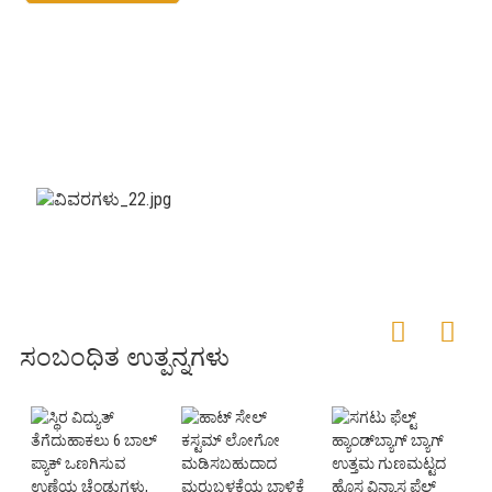
ಸಂಬಂಧಿತ ಉತ್ಪನ್ನಗಳು