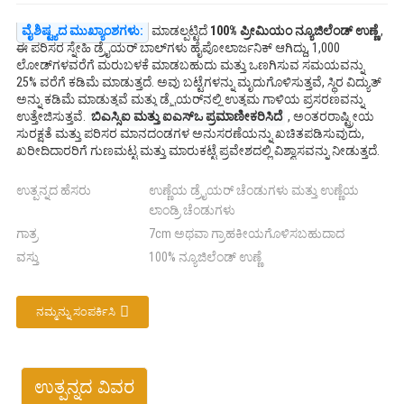
ವೈಶಿಷ್ಟ್ಯದ ಮುಖ್ಯಾಂಶಗಳು:
ಮಾಡಲ್ಪಟ್ಟಿದೆ
100% ಪ್ರೀಮಿಯಂ ನ್ಯೂಜಿಲೆಂಡ್ ಉಣ್ಣೆ
,
ಈ ಪರಿಸರ ಸ್ನೇಹಿ ಡ್ರೈಯರ್ ಬಾಲ್‌ಗಳು ಹೈಪೋಲಾರ್ಜನಿಕ್ ಆಗಿದ್ದು, 1,000
ಲೋಡ್‌ಗಳವರೆಗೆ ಮರುಬಳಕೆ ಮಾಡಬಹುದು ಮತ್ತು ಒಣಗಿಸುವ ಸಮಯವನ್ನು
25% ವರೆಗೆ ಕಡಿಮೆ ಮಾಡುತ್ತದೆ. ಅವು ಬಟ್ಟೆಗಳನ್ನು ಮೃದುಗೊಳಿಸುತ್ತವೆ, ಸ್ಥಿರ ವಿದ್ಯುತ್
ಅನ್ನು ಕಡಿಮೆ ಮಾಡುತ್ತವೆ ಮತ್ತು ಡ್ರೈಯರ್‌ನಲ್ಲಿ ಉತ್ತಮ ಗಾಳಿಯ ಪ್ರಸರಣವನ್ನು
ಉತ್ತೇಜಿಸುತ್ತವೆ.
ಬಿಎಸ್ಸಿಐ ಮತ್ತು ಐಎಸ್ಒ ಪ್ರಮಾಣೀಕರಿಸಿದೆ
, ಅಂತರರಾಷ್ಟ್ರೀಯ
ಸುರಕ್ಷತೆ ಮತ್ತು ಪರಿಸರ ಮಾನದಂಡಗಳ ಅನುಸರಣೆಯನ್ನು ಖಚಿತಪಡಿಸುವುದು,
ಖರೀದಿದಾರರಿಗೆ ಗುಣಮಟ್ಟ ಮತ್ತು ಮಾರುಕಟ್ಟೆ ಪ್ರವೇಶದಲ್ಲಿ ವಿಶ್ವಾಸವನ್ನು ನೀಡುತ್ತದೆ.
ಉತ್ಪನ್ನದ ಹೆಸರು
ಉಣ್ಣೆಯ ಡ್ರೈಯರ್ ಚೆಂಡುಗಳು ಮತ್ತು ಉಣ್ಣೆಯ
ಲಾಂಡ್ರಿ ಚೆಂಡುಗಳು
ಗಾತ್ರ
7cm ಅಥವಾ ಗ್ರಾಹಕೀಯಗೊಳಿಸಬಹುದಾದ
ವಸ್ತು
100% ನ್ಯೂಜಿಲೆಂಡ್ ಉಣ್ಣೆ
ನಮ್ಮನ್ನು ಸಂಪರ್ಕಿಸಿ
ಉತ್ಪನ್ನದ ವಿವರ