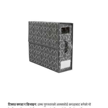
आदर्श आकार:
४-१/२"W x १५"D x १३"H को आयामको साथ, हाम्रो आयोजक
धेरैजसो कोठरीहरूको लागि आदर्श हो र
सेल्फहरू। यसमा १ वटा क्वीन वा किङ शीट सेट, १ वटा डुभेट कभर र २ वटा
तकियाका कभरहरू राख्न सकिन्छ।
बहुमुखी प्रतिभा:
पाना आयोजक र भण्डारणको रूपमा, शयनकक्षहरूको लागि मात्र
उपयुक्त छैन, तर हाम्रो आयोजक कोठरी, कोटरूम, अपार्टमेन्ट र छात्रावासहरूको
लागि पनि उपयुक्त छ।
टिकाउ कपडा र डिजाइन:
उच्च गुणस्तरको अक्सफोर्ड कपडाबाट बनेको यो