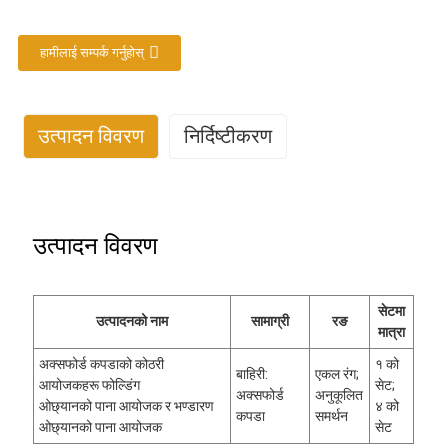
हामीलाई सम्पर्क गर्नुहोस्
उत्पादन विवरण
निर्दिष्टीकरण
निर्दिष्टीकरण
उत्पादन विवरण
सेटमा
उत्पादनको नाम
सामाग्री
रङ
मात्रा
अक्सफोर्ड कपडाको कोठरी
१ को
बाहिरी:
एकल रंग;
आयोजकहरू फोल्डिंग
सेट;
अक्सफोर्ड
अनुकूलित
ओछ्यानको पाना आयोजक र भण्डारण
४ को
कपडा
समर्थन
ओछ्यानको पाना आयोजक
सेट