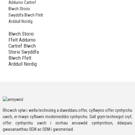
Blwch Storio
Ffelt Addurno
Cartref Blwch
Storio Swyddfa
Blwch Ffelt
Arddull Nordig
Rhowch sylw i wella technoleg a diweddaru offer, cyflwyno offer cynhyrchu
uwch, er mwyn cyflawni moderneiddio cynhyrchu. Gall grym technegol cryf,
offer cynhyrchu uwch i sicrhau ansawdd cynhyrchion, ddarparu
gwasanaethau OEM ac ODM i gwsmeriaid.