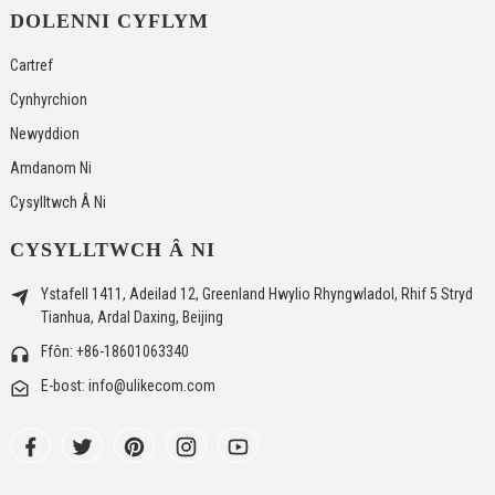
DOLENNI CYFLYM
Cartref
Cynhyrchion
Newyddion
Amdanom Ni
Cysylltwch Â Ni
CYSYLLTWCH Â NI
Ystafell 1411, Adeilad 12, Greenland Hwylio Rhyngwladol, Rhif 5 Stryd
Tianhua, Ardal Daxing, Beijing
Ffôn: +86-18601063340
E-bost: info@ulikecom.com