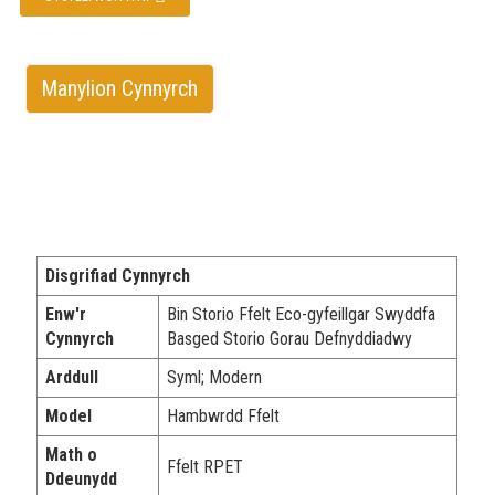
Manylion Cynnyrch
Disgrifiad Cynnyrch
Enw'r
Bin Storio Ffelt Eco-gyfeillgar Swyddfa
Cynnyrch
Basged Storio Gorau Defnyddiadwy
Arddull
Syml; Modern
Model
Hambwrdd Ffelt
Math o
Ffelt RPET
Ddeunydd