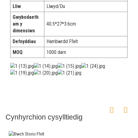
Lliw
Llwyd/Du
Gwybodaeth
am y
40.5*27*3.6cm
dimensiwn
Defnyddiau
Hambwrdd Ffelt
MOQ
1000 darn
Cynhyrchion cysylltiedig