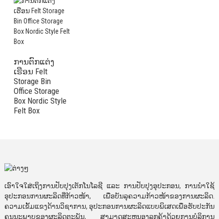
ການຕົກແຕ່ງ
ເຮືອນ Felt
Storage Bin
Office Storage
Box Nordic Style
Felt Box
​ເອົາ​ໃຈ​ໃສ່​ເຖິງ​ການ​ປັບປຸງ​ເຕັກ​ໂນ​ໂລ​ຊີ ​ແລະ ການ​ປັບປຸງ​ອຸປະກອນ, ການ​ນຳ​ໃຊ້​
ອຸປະກອນ​ການ​ຜະລິດ​ທີ່​ກ້າວໜ້າ, ​ເພື່ອ​ບັນລຸ​ຄວາມ​ກ້າວໜ້າ​ຂອງ​ການ​ຜະລິດ.
ຄວາມເຂັ້ມແຂງດ້ານວິຊາການ, ອຸປະກອນການຜະລິດແບບພິເສດເພື່ອຮັບປະກັນ
ຄຸນນະພາບຂອງຜະລິດຕະພັນ, ສາມາດສະຫນອງລູກຄ້າດ້ວຍການບໍລິການ