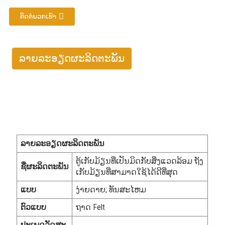
ຕິດຕໍ່ພວກເຮົາ
ລາຍລະອຽດຜະລິດຕະພັນ
ລາຍ​ລະ​ອຽດ​ຜະ​ລິດ​ຕະ​ພັນ
ຕູ້ເກັບມ້ຽນທີ່ເປັນມິດກັບສິ່ງແວດລ້ອມ ຖັງ
ຊື່ຜະລິດຕະພັນ
ເກັບມ້ຽນທີ່ສາມາດໃຊ້ໄດ້ດີທີ່ສຸດ
ແບບ
ງ່າຍດາຍ; ທັນສະໄຫມ
ຕົວແບບ
ຖາດ Felt
ປະເພດວັດສະ