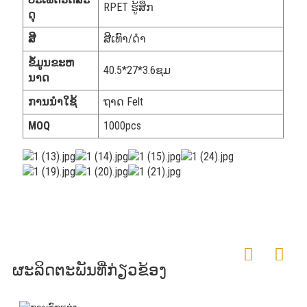
RPET ຮູ້ສຶກ
ດຸ
ສີ
ສີເທົາ/ດຳ
ຂໍ້​ມູນ​ຂະ​ຫ
40.5*27*3.6ຊມ
ນາດ​
ການນໍາໃຊ້
ຖາດ Felt
MOQ
1000pcs
ຜະລິດຕະພັນທີ່ກ່ຽວຂ້ອງ