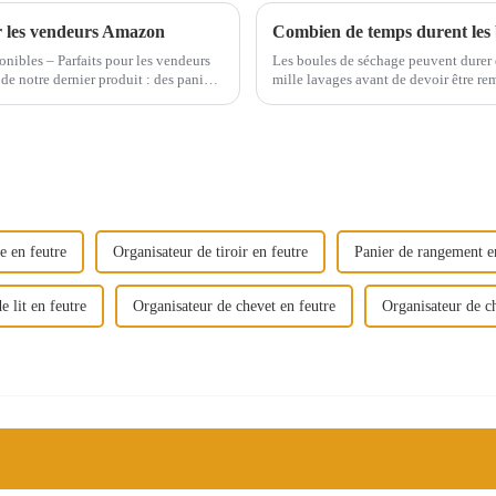
 les vendeurs Amazon
Combien de temps durent les 
ibles – Parfaits pour les vendeurs
Les boules de séchage peuvent durer 
 notre dernier produit : des paniers
mille lavages avant de devoir être r
plastique ont une durée de vie plus c
e en feutre
Organisateur de tiroir en feutre
Panier de rangement en
e lit en feutre
Organisateur de chevet en feutre
Organisateur de ch