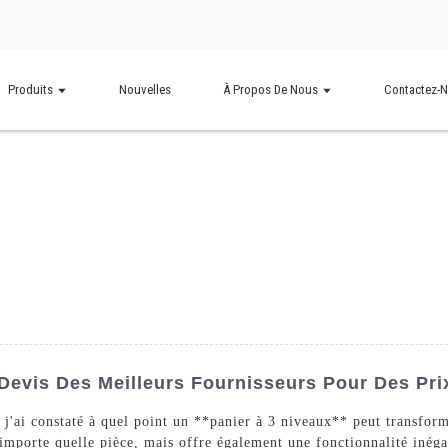
Produits
Nouvelles
À Propos De Nous
Contactez-
 Devis Des Meilleurs Fournisseurs Pour Des Pri
 j'ai constaté à quel point un **panier à 3 niveaux** peut transfor
'importe quelle pièce, mais offre également une fonctionnalité inéga