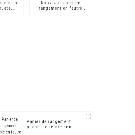
ement en
Nouveau panier de
ouets,
rangement en feutre
, motif
blanc avec poignées
ur salon
pour la maison
Panier de rangement
pliable en feutre noir
certifié BSCI pour jouets