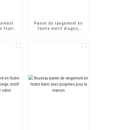
ngement
Panier de rangement en
n feutre
feutre motif dragon,
 en bois
nouvelle collection