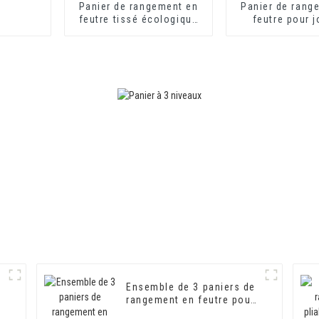
Panier de rangement en
Panier de rang
feutre tissé écologique
feutre pour j
avec poignées en bois,
couleur beige
panier de rangement
laser creux, po
pour jouets
Ensemble de 3 paniers de
rangement en feutre pour
tiroirs et bureaux