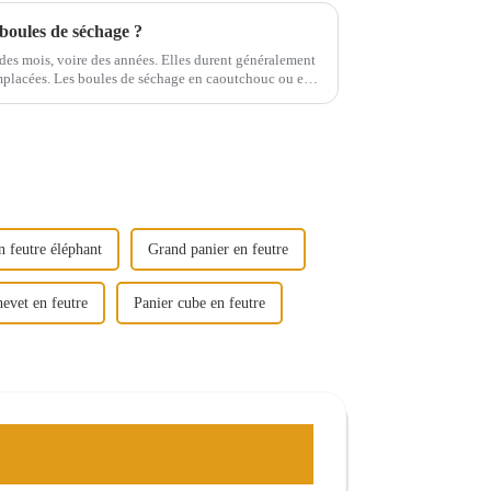
boules de séchage ?
des mois, voire des années. Elles durent généralement
emplacées. Les boules de séchage en caoutchouc ou en
ourte que celles en laine ou…
 feutre éléphant
Grand panier en feutre
evet en feutre
Panier cube en feutre