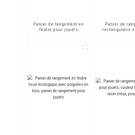
Panier de rangement en
Panier de ra
feutre pour jouets
rectangulaire e
d'enfants, panier à linge
avec poignées
pliable pour bébé, panier
décoratif en feutre avec
poignée en PU