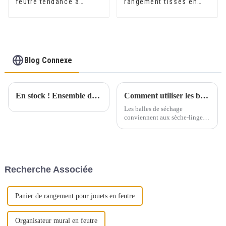
feutre tendance à
rangement tissés en
utiliser pour le
feutre de bois pour
rangement à domicile
chambre à coucher et
Rangement en feutre
bureau
tissé
Blog Connexe
En stock ! Ensemble de sauna en feutre polyester blanc et gris, gants, chaussons, coussins (lot de 5 pièces)
Comment utiliser les boules de séchage
Les balles de séchage
conviennent aux sèche-linge à
gaz et électriques. N'hésitez pas
à parfumer ou à humidifier les
balles de séchage en laine bien
avant de démarrer le cycle.
Placez trois ou quatre balles de
Recherche Associée
séchage dans le sèche-linge.
Panier de rangement pour jouets en feutre
Organisateur mural en feutre