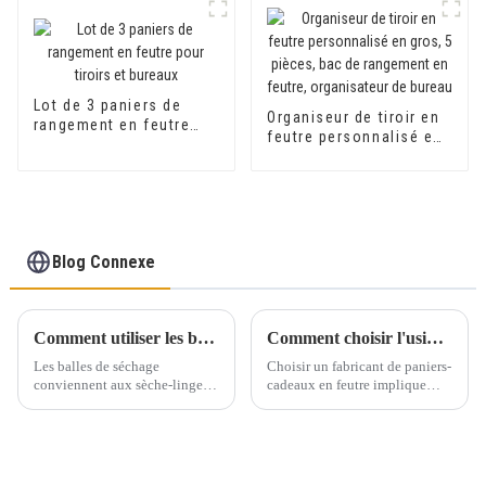
séparateurs de tiroir
pour bureau en feutre
Lot de 3 paniers de
Organiseur de tiroir en
rangement en feutre
feutre personnalisé en
pour tiroirs et bureaux
gros, 5 pièces, bac de
rangement en feutre,
organisateur de bureau
Blog Connexe
Comment utiliser les boules de séchage
Comment choisir l'usine de paniers en feutre ?
Les balles de séchage
Choisir un fabricant de paniers-
conviennent aux sèche-linge à
cadeaux en feutre implique
gaz et électriques. N'hésitez pas
plusieurs étapes importantes
à parfumer ou à humidifier les
pour garantir la fiabilité et la
balles de séchage en laine bien
qualité de votre travail. Les
avant de démarrer le cycle.
guides suivants vous guideront
Placez trois ou quatre balles de
tout au long du processus…