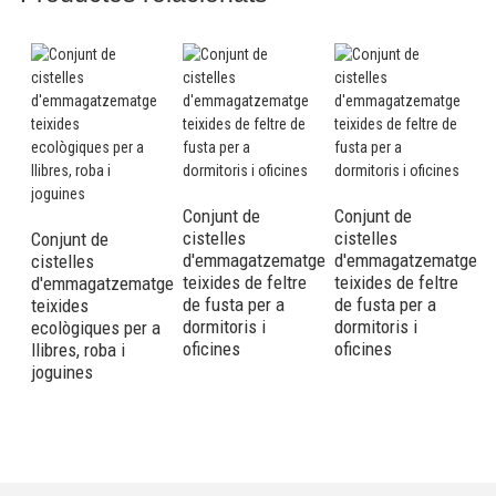
Conjunt de
Conjunt de
cistelles
cistelles
Conjunt de
d'emmagatzematge
d'emmagatzematge
cistelles
C
teixides de feltre
teixides de feltre
d'emmagatzematge
d
de fusta per a
de fusta per a
teixides
d
dormitoris i
dormitoris i
ecològiques per a
p
oficines
oficines
llibres, roba i
l
joguines
a
E
d