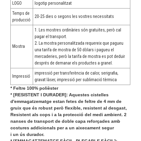
LOGO
logotip personalitzat
Temps de
20-25 dies o segons les vostres necessitats
producció
1. Les mostres ordinàries són gratuïtes, però cal
pagar el transport.
2. La mostra personalitzada requereix que pagueu
Mostra
una tarifa de mostra de 50 dòlars i pagueu el
mercaderies, però la tarifa de mostra es pot deduir
després de demanar els productes a granel.
impressió per transferència de calor, serigrafia,
Impressió
gravat làser, impressió per sublimació tèrmica
* Feltre 100% polièster
* [RESISTENT I DURADER]: Aquestes cistelles
d'emmagatzematge estan fetes de feltre de 4 mm de
gruix que és robust però flexible, resistent al desgast,
Resistent als cops i a la protecció del medi ambient. 2
nanses de transport de doble capa reforçades amb
costures addicionals per a un aixecament segur
i un ús durador.
* [EMMAGATZEMATGE FÀCIL, PLEGABLE FÀCIL]: