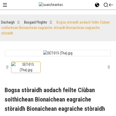
Dachaigh
Basgaid Fhighte
Bogsa stòraidh aodach feilte Ciùban
soithichean Bionaichean eagraiche stòraidh Bionaichean eagraiche
stòraidh
Bogsa stòraidh aodach feilte Ciùban
soithichean Bionaichean eagraiche
stòraidh Bionaichean eagraiche stòraidh