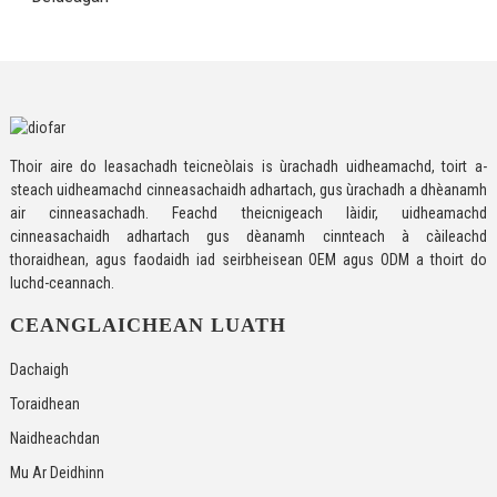
Thoir aire do leasachadh teicneòlais is ùrachadh uidheamachd, toirt a-
steach uidheamachd cinneasachaidh adhartach, gus ùrachadh a dhèanamh
air cinneasachadh. Feachd theicnigeach làidir, uidheamachd
cinneasachaidh adhartach gus dèanamh cinnteach à càileachd
thoraidhean, agus faodaidh iad seirbheisean OEM agus ODM a thoirt do
luchd-ceannach.
CEANGLAICHEAN LUATH
Dachaigh
Toraidhean
Naidheachdan
Mu Ar Deidhinn