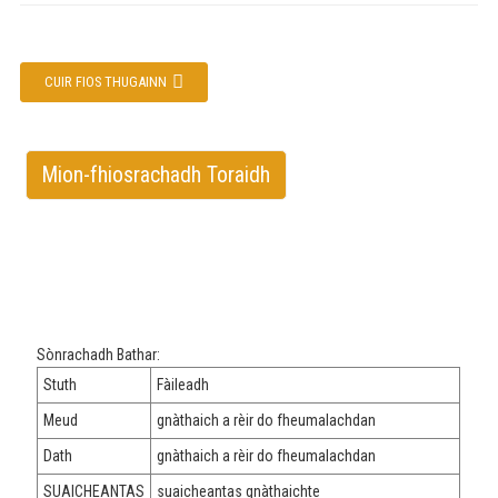
CUIR FIOS THUGAINN
Mion-fhiosrachadh Toraidh
Sònrachadh Bathar:
Stuth
Fàileadh
Meud
gnàthaich a rèir do fheumalachdan
Dath
gnàthaich a rèir do fheumalachdan
SUAICHEANTAS
suaicheantas gnàthaichte