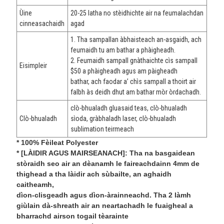
Ùine
20-25 latha no stèidhichte air na feumalachdan
cinneasachaidh
agad
1. Tha sampallan àbhaisteach an-asgaidh, ach
feumaidh tu am bathar a phàigheadh.
2. Feumaidh sampall gnàthaichte cìs sampall
Eisimpleir
$50 a phàigheadh agus am pàigheadh
bathar, ach faodar a’ chìs sampall a thoirt air
falbh às deidh dhut am bathar mòr òrdachadh.
clò-bhualadh gluasaid teas, clò-bhualadh
Clò-bhualadh
sìoda, gràbhaladh laser, clò-bhualadh
sublimation teirmeach
* 100% Fèileat Polyester
* [LÀIDIR AGUS MAIRSEANACH]: Tha na basgaidean
stòraidh seo air an dèanamh le faireachdainn 4mm de
thighead a tha làidir ach sùbailte, an aghaidh
caitheamh,
dìon-clisgeadh agus dìon-àrainneachd. Tha 2 làmh
giùlain dà-shreath air an neartachadh le fuaigheal a
bharrachd airson togail tèarainte