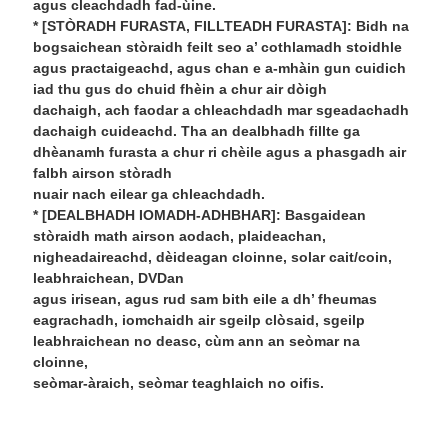
agus cleachdadh fad-ùine.
* [STÒRADH FURASTA, FILLTEADH FURASTA]: Bidh na
bogsaichean stòraidh feilt seo a’ cothlamadh stoidhle
agus practaigeachd, agus chan e a-mhàin gun cuidich
iad thu gus do chuid fhèin a chur air dòigh
dachaigh, ach faodar a chleachdadh mar sgeadachadh
dachaigh cuideachd. Tha an dealbhadh fillte ga
dhèanamh furasta a chur ri chèile agus a phasgadh air
falbh airson stòradh
nuair nach eilear ga chleachdadh.
* [DEALBHADH IOMADH-ADHBHAR]: Basgaidean
stòraidh math airson aodach, plaideachan,
nigheadaireachd, dèideagan cloinne, solar cait/coin,
leabhraichean, DVDan
agus irisean, agus rud sam bith eile a dh’ fheumas
eagrachadh, iomchaidh air sgeilp clòsaid, sgeilp
leabhraichean no deasc, cùm ann an seòmar na
cloinne,
seòmar-àraich, seòmar teaghlaich no oifis.