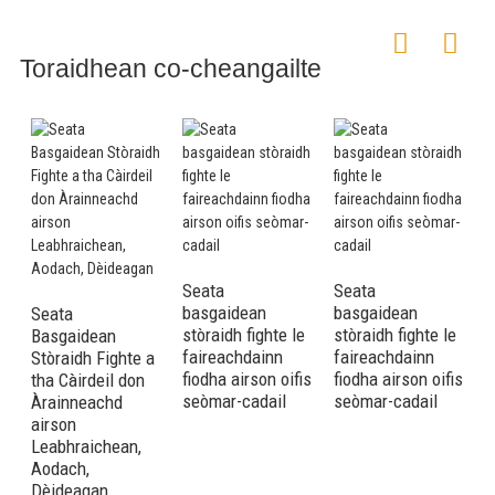
Toraidhean co-cheangailte
Seata
Seata
B
basgaidean
basgaidean
F
Seata
stòraidh fighte le
stòraidh fighte le
a
Basgaidean
faireachdainn
faireachdainn
c
Stòraidh Fighte a
fiodha airson oifis
fiodha airson oifis
a
tha Càirdeil don
seòmar-cadail
seòmar-cadail
d
Àrainneachd
F
airson
Leabhraichean,
Aodach,
Dèideagan