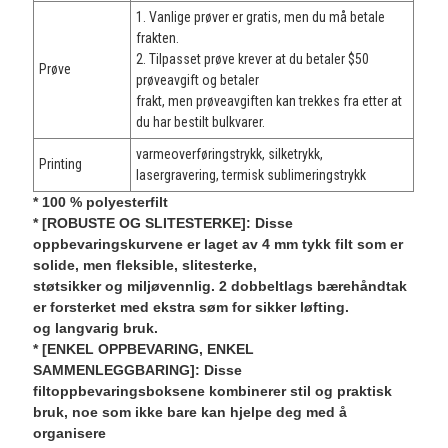
1. Vanlige prøver er gratis, men du må betale
frakten.
2. Tilpasset prøve krever at du betaler $50
Prøve
prøveavgift og betaler
frakt, men prøveavgiften kan trekkes fra etter at
du har bestilt bulkvarer.
varmeoverføringstrykk, silketrykk,
Printing
lasergravering, termisk sublimeringstrykk
* 100 % polyesterfilt
* [ROBUSTE OG SLITESTERKE]: Disse
oppbevaringskurvene er laget av 4 mm tykk filt som er
solide, men fleksible, slitesterke,
støtsikker og miljøvennlig. 2 dobbeltlags bærehåndtak
er forsterket med ekstra søm for sikker løfting.
og langvarig bruk.
* [ENKEL OPPBEVARING, ENKEL
SAMMENLEGGBARING]: Disse
filtoppbevaringsboksene kombinerer stil og praktisk
bruk, noe som ikke bare kan hjelpe deg med å
organisere