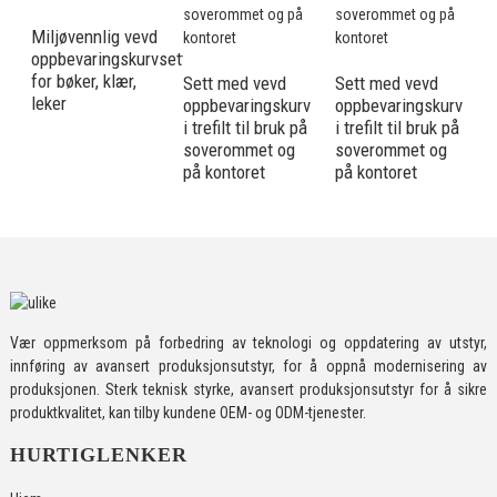
Miljøvennlig vevd
oppbevaringskurvsett
F
for bøker, klær,
f
Sett med vevd
Sett med vevd
leker
t
oppbevaringskurv
oppbevaringskurv
V
i trefilt til bruk på
i trefilt til bruk på
f
soverommet og
soverommet og
på kontoret
på kontoret
Vær oppmerksom på forbedring av teknologi og oppdatering av utstyr,
innføring av avansert produksjonsutstyr, for å oppnå modernisering av
produksjonen. Sterk teknisk styrke, avansert produksjonsutstyr for å sikre
produktkvalitet, kan tilby kundene OEM- og ODM-tjenester.
HURTIGLENKER